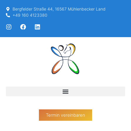
Bergfelder Straße 44, 16567 Mühlenbecker Land
+49 160 4123380
Termin vereinbaren